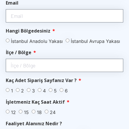
Email
Hangi Bölgedesiniz
İstanbul Anadolu Yakası
İstanbul Avrupa Yakası
İlçe / Bölge
Kaç Adet Sipariş Sayfanız Var ?
1
2
3
4
5
6
İşletmeniz Kaç Saat Aktif
12
15
18
24
Faaliyet Alanınız Nedir ?