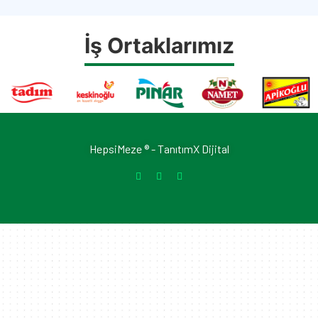
İş Ortaklarımız
HepsiMeze ® -
TanıtımX Dijital